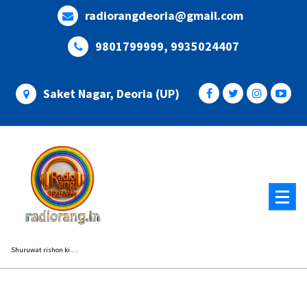
Skip
radiorangdeoria@gmail.com
to
content
9801799999, 9935024407
Saket Nagar, Deoria (UP)
Shuruwat rishon ki....